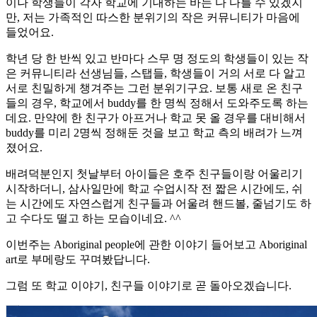
이나 학생들이 각자 학교에 기대하는 바는 다 다를 수 있겠지
만
,
저는 가족적인 따스한 분위기의 작은 커뮤니티가 마음에
들었어요
.
학년 당 한 반씩 있고 반마다 스무 명 정도의 학생들이 있는 작
은 커뮤니티라 선생님들
,
스탭들
,
학생들이 거의 서로 다 알고
서로 친밀하게 챙겨주는 그런 분위기구요
.
보통 새로 온 친구
들의 경우
,
학교에서
buddy
를 한 명씩 정해서 도와주도록 하는
데요
.
만약에 한 친구가 아프거나 학교 못 올 경우를 대비해서
buddy
를 미리
2
명씩 정해둔 것을 보고 학교 측의 배려가 느껴
졌어요
.
배려덕분인지 첫날부터 아이들은 호주 친구들이랑 어울리기
시작하더니
,
삼사일만에 학교 수업시작 전 짧은 시간에도
,
쉬
는 시간에도 자연스럽게 친구들과 어울려 핸드볼
,
줄넘기도 하
고 수다도 떨고 하는 모습이네요
. ^^
이번주는
Aboriginal people
에 관한 이야기 들어보고
Aboriginal
art
로 부메랑도 꾸며봤답니다
.
그럼 또 학교 이야기
,
친구들 이야기로 곧 돌아오겠습니다
.