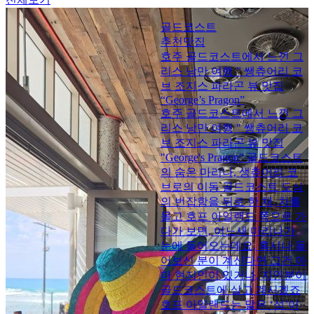
골드코스트
추천맛집
호주 골드코스트에서 느낀 그
리스 낭만 여행 ” 쌩츄어리 코
브 조지스 파라곤 뷰 맛집
“George’s Pragon”
호주 골드코스트에서 느낀 그
리스 낭만 여행 " 쌩츄어리 코
브 조지스 파라곤 뷰 맛집
"George's Pragon" 골드코스트
의 숨은 마리나, 생츄어리 코
브로의 이동 골드코스트 도심
의 번잡함을 뒤로 한 채, 차를
몰고 호프 아일랜드 쪽으로 가
다가 보면, 어느새 마리나가
눈에 들어오는데요, 혹시나 들
어보신 분이 계신다면 그건 아
마 현지인이 있거나, 지인분이
골드코스트에 살고 계시겠죠
호프 아일랜드는 말은 ‘섬’이