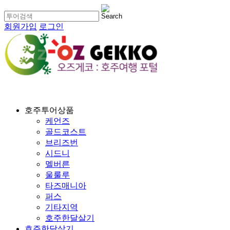
회원가입
로그인
호주투어상품
케언즈
골드코스트
브리즈번
시드니
멜버른
울룰루
타즈매니아
퍼스
기타지역
호주한달살기
호주한달살기