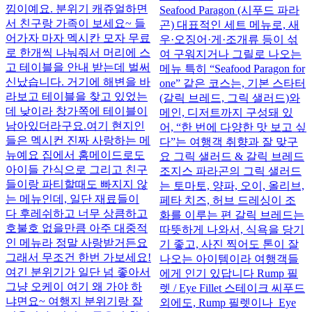
낌이예요. 분위기 캐쥬얼하면
Seafood Paragon (시푸드 파라
서 친구랑 가족이 보세요~ 들
곤) 대표적인 세트 메뉴로, 새
어가자 마자 멕시칸 모자 무료
우·오징어·게·조개류 등이 섞
로 한개씩 나눠줘서 머리에 스
여 구워지거나 그릴로 나오는
고 테이블을 안내 받는데 벌써
메뉴 특히 “Seafood Paragon for
신났습니다. 거기에 해변을 바
one” 같은 코스는, 기본 스타터
라보고 테이블을 찾고 있었는
(갈릭 브레드, 그릭 샐러드)와
데 낮이라 창가쪽에 테이블이
메인, 디저트까지 구성돼 있
남아있더라구요. ​ 여기 현지인
어, “한 번에 다양한 맛 보고 싶
들은 멕시컨 진짜 사랑하는 메
다”는 여행객 취향과 잘 맞구
뉴예요 집에서 홈메이드로도
요 그릭 샐러드 & 갈릭 브레드
아이들 간식으로 그리고 친구
조지스 파라곤의 그릭 샐러드
들이랑 파티할때도 빠지지 않
는 토마토, 양파, 오이, 올리브,
는 메뉴인데, 일단 재료들이
페타 치즈, 허브 드레싱이 조
다 후레쉬하고 너무 상큼하고
화를 이루는 편 갈릭 브레드는
호불호 없을만큼 아주 대중적
따뜻하게 나와서, 식욕을 당기
인 메뉴라 정말 사랑받거든요 ​
기 좋고, 사진 찍어도 톤이 잘
그래서 무조건 한번 가보세요!
나오는 아이템이라 여행객들
여긴 분위기가 일단 넘 좋아서
에게 인기 있답니다 Rump 필
그냥 오케이 여기 왜 가야 하
렛 / Eye Fillet 스테이크 씨푸드
냐면요~ 여행지 분위기랑 잘
외에도, Rump 필렛이나 Eye