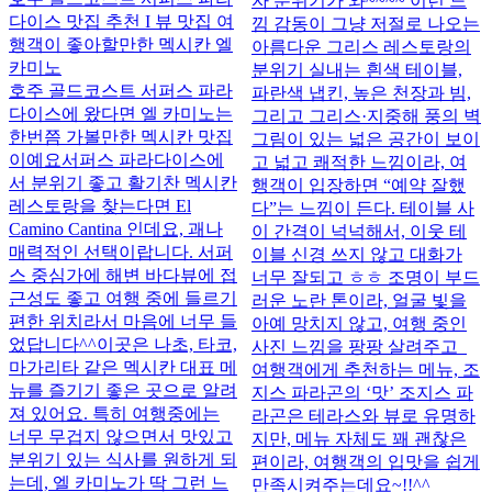
자 분위기가 와~~~~ 이런 느
다이스 맛집 추천 I 뷰 맛집 여
낌 감동이 그냥 저절로 나오는
행객이 좋아할만한 멕시칸 엘
아름다운 그리스 레스토랑의
카미노
분위기 실내는 흰색 테이블,
호주 골드코스트 서퍼스 파라
파란색 냅킨, 높은 천장과 빔,
다이스에 왔다면 엘 카미노는
그리고 그리스·지중해 풍의 벽
한번쯤 가볼만한 멕시칸 맛집
그림이 있는 넓은 공간이 보이
이예요 ​ 서퍼스 파라다이스에
고 넓고 쾌적한 느낌이라, 여
서 분위기 좋고 활기찬 멕시칸
행객이 입장하면 “예약 잘했
레스토랑을 찾는다면 El
다”는 느낌이 든다. 테이블 사
Camino Cantina 인데요, 괘나
이 간격이 넉넉해서, 이웃 테
매력적인 선택이랍니다. 서퍼
이블 신경 쓰지 않고 대화가
스 중심가에 해변 바다뷰에 접
너무 잘되고 ㅎㅎ 조명이 부드
근성도 좋고 여행 중에 들르기
러운 노란 톤이라, 얼굴 빛을
편한 위치라서 마음에 너무 들
아예 망치지 않고, 여행 중인
었답니다^^ ​ ​ 이곳은 나초, 타코,
사진 느낌을 팡팡 살려주고
마가리타 같은 멕시칸 대표 메
여행객에게 추천하는 메뉴, 조
뉴를 즐기기 좋은 곳으로 알려
지스 파라곤의 ‘맛’ 조지스 파
져 있어요. 특히 여행중에는
라곤은 테라스와 뷰로 유명하
너무 무겁지 않으면서 맛있고
지만, 메뉴 자체도 꽤 괜찮은
분위기 있는 식사를 원하게 되
편이라, 여행객의 입맛을 쉽게
는데, 엘 카미노가 딱 그런 느
만족시켜주는데요~!!^^