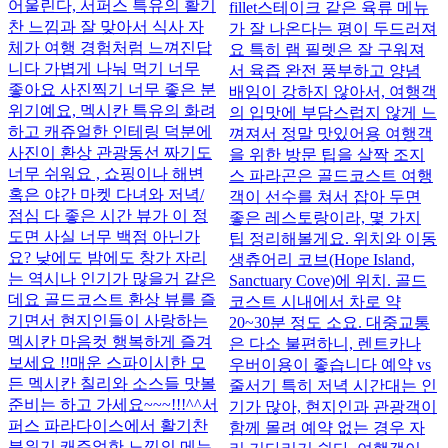
어울린다, 서퍼스 특유의 활기
fillet스테이크 같은 육류 메뉴
찬 느낌과 잘 맞아서 식사 자
가 잘 나온다는 평이 두드러져
체가 여행 경험처럼 느껴진답
요 특히 램 필렛은 잘 구워져
니다 가볍게 나눠 먹기 너무
서 육즙 완전 풍부하고 양념
좋아요 사진찍기 너무 좋은 분
배임이 강하지 않아서, 여행객
위기예요, 멕시칸 특유의 화려
의 입맛에 부담스럽지 않게 느
하고 캐쥬얼한 인테링 덕분에
껴져서 정말 맛있어용 여행객
사진이 환상 관광동선 짜기도
을 위한 방문 팁을 살짝 조지
너무 쉬워요 , 쇼핑이나 해변
스 파라곤은 골드코스트 여행
혹은 야간 마켓 다녀와 저녁/
객이 선수를 쳐서 잡아 두면
점심 다 좋은 시간 뷰가 이 정
좋은 레스토랑이라, 몇 가지
도면 사실 너무 백점 아닌가
팁 정리해볼게요. 위치와 이동
요? 낮에도 밤에도 창가 자리
생츄어리 코브(Hope Island,
는 역시나 인기가 많을거 같은
Sanctuary Cove)에 위치. 골드
데요 골드코스트 환상 뷰를 즐
코스트 시내에서 차로 약
기면서 현지인들이 사랑하는
20~30분 정도 소요. 대중교통
멕시칸 마음컷 행복하게 즐겨
은 다소 불편하니, 렌트카나
보세요 !! ​ 매운 스파이시한 모
우버이용이 좋습니다 예약 vs
든 멕시칸 칠리와 소스들 맛볼
줄서기 특히 저녁 시간대는 인
준비는 하고 가세요~~~!!!^^ ​ 서
기가 많아, 현지인과 관광객이
퍼스 파라다이스에서 활기찬
함께 몰려 예약 없는 경우 자
뷴위기 캐쥬얼한 느낌의 메뉴