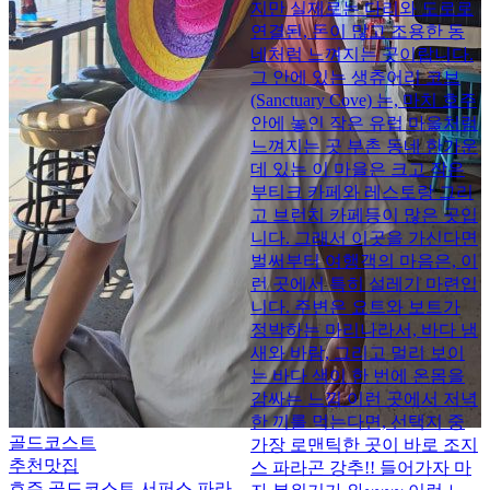
지만 실제로는 다리와 도로로
연결된, 돈이 많고 조용한 동
네처럼 느껴지는 곳이랍니다.
그 안에 있는 생츄어리 코브
(Sanctuary Cove) 는, 마치 호주
안에 놓인 작은 유럽 마을처럼
느껴지는 곳 부촌 동네 한가운
데 있는 이 마을은 크고 작은
부티크 카페와 레스토랑 그리
고 브런치 카페등이 많은 곳입
니다. 그래서 이곳을 가신다면
벌써부터 여행객의 마음은, 이
런 곳에서 특히 설레기 마련입
니다. 주변은 요트와 보트가
정박하는 마리나라서, 바다 냄
새와 바람, 그리고 멀리 보이
는 바다 색이 한 번에 온몸을
감싸는 느낌 이런 곳에서 저녁
한 끼를 먹는다면, 선택지 중
골드코스트
가장 로맨틱한 곳이 바로 조지
추천맛집
스 파라곤 강추!! 들어가자 마
호주 골드코스트 서퍼스 파라