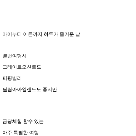
아이부터 어른까지 하루가 즐거운 날
멜번여행시
그레이트오션로드
퍼핑빌리
필립아아일랜드도 좋지만
금광체험 할수 있는
아주 특별한 여행