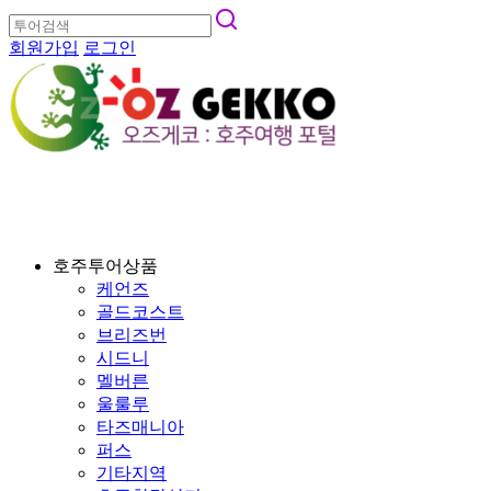
회원가입
로그인
호주투어상품
케언즈
골드코스트
브리즈번
시드니
멜버른
울룰루
타즈매니아
퍼스
기타지역