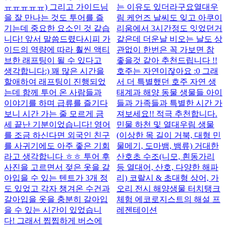
ㅠㅠㅠㅠㅠ) 그리고 가이드님
는 이유도 있더라구요 ​ ​ ​ 열대우
을 잘 만나는 것도 투어를 즐
림 케언즈 날씨도 잊고 아쿠이
기는데 중요한 요소인 것 같습
리움에서 3시간정도 잇었던거
니다! 앞서 말씀드렸다시피 가
같은데 더운날 비오는 날도 상
이드의 역량에 따라 훨씬 액티
관없이 한번은 꼭 가보면 참
브한 래프팅이 될 수 있다고
좋을것 같아 추천드립니다 !! ​
생각합니다:) 꽤 많은 시간을
호주는 자연이잖아요 :0 그래
할애하여 래프팅이 진행되었
서 더 특별했던 호주 자연 생
는데 함께 투어 온 사람들과
태계과 해양 동물 생물들 아이
이야기를 하며 급류를 즐기다
들과 가족들과 특별한 시간 가
보니 시간 가는 줄 모르게 금
져보세요!! 적극 추천합니다.
세 끝난 기분이었습니다! 영어
민물 하천 및 열대우림 생물
를 조금 하신다면 외국인 친구
(이상한 목 길이 거북, 대형 민
를 사귀기에도 아주 좋은 기회
물메기, 도마뱀, 뱀류) 거대한
라고 생각합니다 ㅎㅎ 투어 후
산호초 수조(니모, 흰동가리
사진을 고르면서 젖은 옷을 갈
등 열대어, 산호, 다양한 해파
아입을 수 있는 텐트가 3개 정
리) 코랄시 & 초대형 상어, 가
도 있었고 각자 챙겨온 수건과
오리 전시 해양생물 터치탱크
갈아입을 옷을 충분히 갈아입
체험 에코로지스트의 해설 프
을 수 있는 시간이 있었습니
레젠테이션
다! 그래서 찝찝하게 버스에