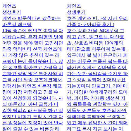
케언즈
케언즈
생생후기
생생후기
케언즈 방문한다면 강추하는
호주 케언즈 반나절 시간 우리
바론강 래프팅
가족 아쿠아리움 후기 !
10월 중순에 케언즈 여행을 다
호주 강과 개울, 열대우림 그
녀왔습니다. 혼자 여행인 탓에
리고 습지, 맹그로브, 대산호
어떤 것을 해야 할까 고민하던
초, 산호초 바다등 10여개의
와중 액티비티 천국 케언즈에
테마관으로 이루어져 있는데,
서 가장 많은 추천이 있는 래
입구에서 붙 빛이 은은하게 퍼
프팅이 눈에 들어왔습니다. 많
지는 어두운 수족관 복도를 따
은 정보를 찾아보고 가격을 비
라가면 실제로 강바닥을 걸어
교하고 정말 많은 투어사와 비
가는 듯한 몰입감을 주기도 하
교를 하던 와중 오즈게코에서
고 :) ​ 정말 잘되어 있더라구요
진행하는 케언즈 바론강 래프
가는곳마다 민물고기, 거데 매
팅이 가장 저렴하고 믿을 수
기, 다양한 야생개구리와 도마
있어 신청하게 되었습니다. 사
뱀, 파이톤, 가재등 생생한 지
실 바론강이 아닌 급류가 더
역 동물들을 관찰할수 있어 아
강한 털리강 래프팅을 하고 싶
이들도 어른들도 호주의 자연
었지만 비행기 도착 시간과 다
생태계를 특별하게 구경할수
른 일정들에 지장이 있어 반나
있고 매우 유익한 시간이 되더
절에 즐길 수 있는 바론강 래
라구요 특히 지금 보시는 이