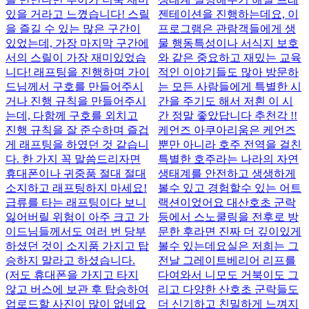
있을 거라고 느꼈습니다! 스릴
젠테이션을 진행하는데요, 이
을 즐길 수 있는 많은 구간이
프로그램은 관람객들에게 생
있었는데, 가장 마지막 구간에
물 행동특성이나 서식지 보호
서의 스릴이 가장 재미있었습
와 같은 중요하고 재밌는 교육
니다! 래프팅을 진행하며 가이
적인 이야기들도 많아 방문하
드님께서 구호를 만들어주시
는 모든 사람들에게 특별한 시
거나 진행 규칙을 만들어주시
간을 주기도 해서 저흰 이 시
는데, 다함께 구호를 외치고
간 정말 좋았답니다 추천각 !!
진행 규칙을 잘 준수하며 즐겁
케언즈 아쿠아리움은 케언즈
게 래프팅을 하였던 것 같습니
뿐만 아니라 호주 전역을 걸친
다. 한 가지 꼭 말씀드리자면
특별한 호주라는 나라의 자연
휴대폰이나 귀중품 절대 절대
생태계를 안전하고 생생하게
소지하고 래프팅하지 마세요!
볼수 있고 경험할수 있는 어트
급류를 타는 래프팅이다 보니
랙션이었어요 대산호초 군락
잃어버릴 위험이 아주 크고 가
등에서 스노쿨링을 전후로 방
이드님들께서도 여러 번 당부
문한 후라면 진짜 더 깊이있게
하셨던 것이 소지품 가지고 탑
볼수 있는데요 ​ 실은 저희는 그
승하지 말라고 하셨습니다.
전날 그레이트베리어 리프를
(저도 휴대폰을 가지고 타지
다여와서 니모도 거북이도 그
않고 버스에 보관 후 탑승하여
리고 다양한 산호초 군락들도
업로드할 사진이 많이 없네요
더 신기하고 친밀하게 느껴지