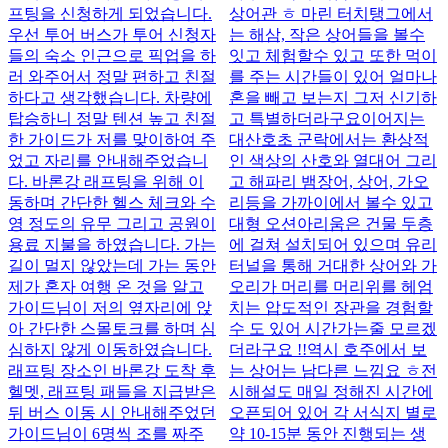
프팅을 신청하게 되었습니다.
상어관 ㅎ 마린 터치탱그에서
우선 투어 버스가 투어 신청자
는 해삼, 작은 상어들을 볼수
들의 숙소 인근으로 픽업을 하
잇고 체험할수 있고 또한 먹이
러 와주어서 정말 편하고 친절
를 주는 시간들이 있어 얼마나
하다고 생각했습니다. 차량에
혼을 빼고 보는지 그저 신기하
탑승하니 정말 텐션 높고 친절
고 특별하더라구요 ​ 이어지는
한 가이드가 저를 맞이하여 주
대산호초 군락에서는 환상적
었고 자리를 안내해주었습니
인 색상의 산호와 열대어 그리
다. 바론강 래프팅을 위해 이
고 해파리 뱀장어, 상어, 가오
동하며 간단한 헬스 체크와 수
리등을 가까이에서 볼수 있고
영 정도의 유무 그리고 공원이
대형 오션아리움은 건물 두층
용료 지불을 하였습니다. 가는
에 걸쳐 설치되어 있으며 유리
길이 멀지 않았는데 가는 동안
터널을 통해 거대한 상어와 가
제가 혼자 여행 온 것을 알고
오리가 머리를 머리위를 헤엄
가이드님이 저의 옆자리에 앉
치는 압도적인 장관을 경험할
아 간단한 스몰토크를 하며 심
수 도 있어 시간가는줄 모르겠
심하지 않게 이동하였습니다.
더라구요 !! ​ ​ 역시 호주에서 보
래프팅 장소인 바론강 도착 후
는 상어는 남다른 느낌요 ㅎ ​ ​ 전
헬멧, 래프팅 패들을 지급받은
시해설도 매일 정해진 시간에
뒤 버스 이동 시 안내해주었던
오픈되어 있어 각 서식지 별로
가이드님이 6명씩 조를 짜주
약 10-15분 동안 진행되는 생