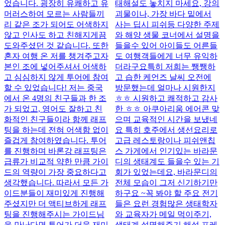
었습니다. 굉장히 유쾌하고 유
태해설도 놓치지 마세요, 강의
머러스하여 모르는 사람들끼
괴물이나, 가장 바다 밑에서
리 같은 조가 되어도 어색하지
사는 딥시 피쉬등 다양한 주제
않고 인사도 하고 친해지게끔
와 해양 생물 코너에서 설명을
도와주셨던 것 같습니다. 또한
들을수 있어 아이들도 어른들
혼자 여행 온 저를 챙겨주고자
도 여행객들에게 너무 유익하
본인 조에 넣어주셔서 어색하
더라구요 ​ 특히 저희는 쨍쨍하
고 심심하지 않게 투어에 참여
고 습한 케언즈 날씨 오전에
할 수 있었습니다! 저는 중국
방문했는데 얼마나 시원한지
에서 온 4명의 친구들과 한 조
ㅎㅎ 시원하고 쾌적하고 감사
가 되었고, 영어도 잘하고 친
한 ㅎㅎ 아쿠아리움 에어콘 맞
화적인 친구들이라 함께 래프
으며 교육적인 시간을 보냈네
팅을 하는데 전혀 어색함 없이
요 특히 호주에서 생선요리로
즐겁게 참여하였습니다. 투어
고급 레스토랑이나 피쉬앤칩
를 진행하며 바론강 래프팅은
스 가게에서 인기있는 바라문
급류가 비교적 약한 만큼 가이
디의 생태계도 들을수 있는 기
드의 역량이 가장 중요하다고
회가 있었는데요, 바라문디의
생각했습니다. 따라서 모든 가
전체 모습이 그저 신기하기만
이드분들이 재미있게 진행해
하구요 ~ ​ 꼭 봐야 할 주요 전기
주셨지만 더 액티브하게 래프
들은 요런 경험많은 생태학자
팅을 진행해주시는 가이드님
와 교육자가 메일 먹이주기,
을 만난다면 투어가 더욱 재미
생태계 설명해주기 해설 프레