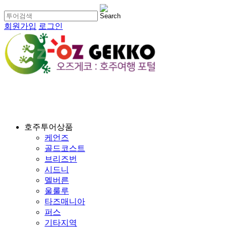
회원가입
로그인
호주투어상품
케언즈
골드코스트
브리즈번
시드니
멜버른
울룰루
타즈매니아
퍼스
기타지역