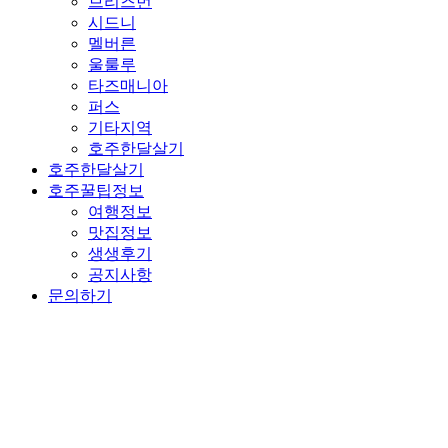
브리즈번
시드니
멜버른
울룰루
타즈매니아
퍼스
기타지역
호주한달살기
호주한달살기
호주꿀팁정보
여행정보
맛집정보
생생후기
공지사항
문의하기