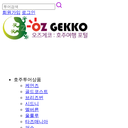
회원가입
로그인
호주투어상품
케언즈
골드코스트
브리즈번
시드니
멜버른
울룰루
타즈매니아
퍼스