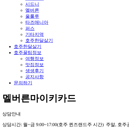
시드니
멜버른
울룰루
타즈매니아
퍼스
기타지역
호주한달살기
호주한달살기
호주꿀팁정보
여행정보
맛집정보
생생후기
공지사항
문의하기
멜버른마이키카드
상담안내
상담시간: 월~금 9:00~17:00(호주 퀸즈랜드주 시간) 주말, 호