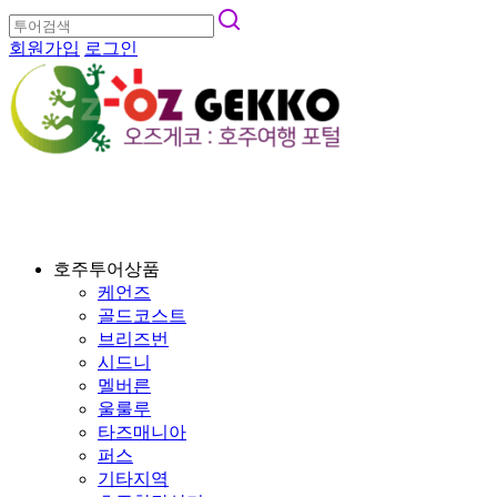
회원가입
로그인
호주투어상품
케언즈
골드코스트
브리즈번
시드니
멜버른
울룰루
타즈매니아
퍼스
기타지역