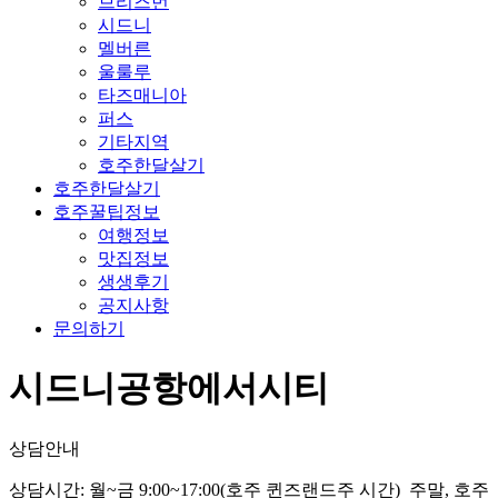
브리즈번
시드니
멜버른
울룰루
타즈매니아
퍼스
기타지역
호주한달살기
호주한달살기
호주꿀팁정보
여행정보
맛집정보
생생후기
공지사항
문의하기
시드니공항에서시티
상담안내
상담시간: 월~금 9:00~17:00(호주 퀸즈랜드주 시간) 주말, 호주