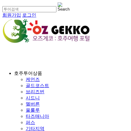
회원가입
로그인
호주투어상품
케언즈
골드코스트
브리즈번
시드니
멜버른
울룰루
타즈매니아
퍼스
기타지역