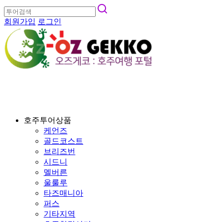
회원가입
로그인
호주투어상품
케언즈
골드코스트
브리즈번
시드니
멜버른
울룰루
타즈매니아
퍼스
기타지역