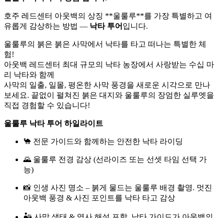
호주 레드센터 아웃백의 상징 **
울룰루
**를 가장 특별하고 여
유롭게 감상하는 방법 —
낙타 투어
입니다.
울룰루의 붉은 붉은 사막에서 낙타를 타고 떠나는 특별한 체
험!
아웃백 레드센터 최대 규모의 낙타 농장에서 사랑받는 수십 마
리 낙타와 함께
사막의 일출, 일몰, 평온한 사막 풍경을 새로운 시각으로 만나
보세요. 끝없이 펼쳐진 붉은 대지와 울룰루의 장엄한 실루엣을
직접 경험할 수 있습니다!
울룰루 낙타 투어 하일라이트
🐪 전문 가이드와 함께하는 안전한 낙타 라이딩
🌄 울룰루 전경 감상 (선라이즈 또는 선셋 타임 선택 가
능)
📸 인생 사진 명소 – 붉게 물드는 울룰루 배경 촬영. 멋진
아웃백 풍경 & 사진 포인트를 낙타 타고 감상
🏜️ 사막 생태 & 역사 해설 포함, 낙타 가이드가 아웃백의