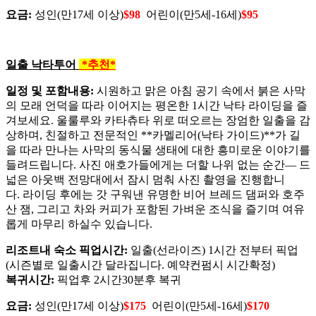
요금:
성인(만17세 이상)
$98
어린이(만5세-16세)
$95
일출 낙타투어
*추천*
일정 및 포함내용:
시원하고 맑은 아침 공기 속에서 붉은 사막
의 모래 언덕을 따라 이어지는 평온한 1시간 낙타 라이딩을 즐
겨보세요. 울룰루와 카타츄타 위로 떠오르는 장엄한 일출을 감
상하며, 친절하고 전문적인 **카멜리어(낙타 가이드)**가 길
을 따라 만나는 사막의 동식물 생태에 대한 흥미로운 이야기를
들려드립니다. 사진 애호가들에게는 더할 나위 없는 순간— 드
넓은 아웃백 전망대에서 잠시 멈춰 사진 촬영을 진행합니
다. 라이딩 후에는 갓 구워낸 유명한 비어 브레드 댐퍼와 호주
산 잼, 그리고 차와 커피가 포함된 가벼운 조식을 즐기며 여유
롭게 마무리 하실수 있습니다.
리조트내 숙소 픽업시간:
일출(선라이즈) 1시간 전부터 픽업
(시즌별로 일출시간 달라집니다. 예약컨펌시 시간확정)
복귀시간:
픽업후 2시간30분후 복귀
요금:
성인(만17세 이상)
$175
어린이(만5세-16세)
$170