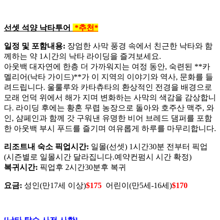
선셋 석양 낙타투어
*추천*
일정 및 포함내용:
장엄한 사막 풍경 속에서 친근한 낙타와 함
께하는 약 1시간의 낙타 라이딩을 즐겨보세요.
아웃백 대자연에 한층 더 가까워지는 여정 동안, 숙련된 **카
멜리어(낙타 가이드)**가 이 지역의 이야기와 역사, 문화를 들
려드립니다. 울룰루와 카타츄타의 환상적인 전경을 배경으로
모래 언덕 위에서 해가 지며 변화하는 사막의 색감을 감상합니
다. 라이딩 후에는 황혼 무렵 농장으로 돌아와 호주산 맥주, 와
인, 샴페인과 함께 갓 구워낸 유명한 비어 브레드 댐퍼를 포함
한 아웃백 부시 푸드를 즐기며 여유롭게 하루를 마무리합니다.
리조트내 숙소 픽업시간:
일몰(선셋) 1시간30분 전부터 픽업
(시즌별로 일몰시간 달라집니다.예약컨펌시 시간 확정)
복귀시간:
픽업후 2시간30분후 복귀
요금:
성인(만17세 이상)
$175
어린이(만5세-16세)
$170