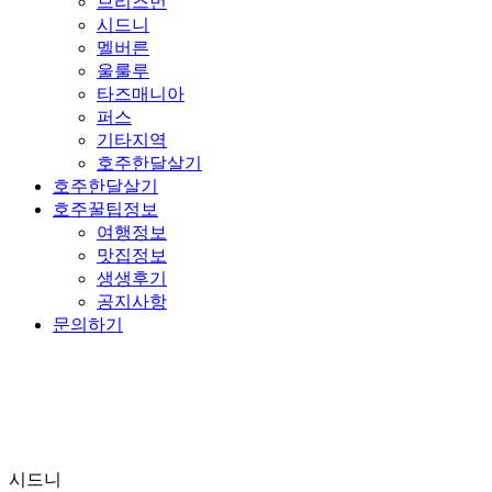
브리즈번
시드니
멜버른
울룰루
타즈매니아
퍼스
기타지역
호주한달살기
호주한달살기
호주꿀팁정보
여행정보
맛집정보
생생후기
공지사항
문의하기
시드니