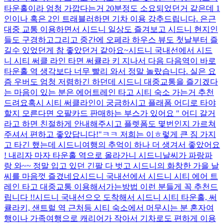
타운홀이라 엄청 가깝다는거 20분정도 소요되었던거 같은데 1
인이나 혹은 2인 트래블러하면 기차 이용 강추드립니다. 은근
대중 교통 이용하면서 시드니 일상도 즐겨보고 시드니 현지인
들도 구경하고 ​ ​ 그리고 중간에 오페라 하우스 뷰도 첫날부터 즐
길수 있었던게 참 좋았던거 같아요~ ​ 시드니 국내선에서 시드
니 시티 써클 라인 타면 써큘라 키 지나서 다음 다음역이 바로
타운홀 역 생각보다 너무 빨리 와서 정말 놀랐습니다. 실은 요
즘 우버도 엄청 저렴하긴 하던데 시드니 대중교통을 즐기겠다
는 마음이 있는 분은 에어트레인 타고 시티 숙소 가는거 추천
드려요 ​ ​ 혹시 시티 써클라인이 궁금하시고 플래폼 어디로 타야
할지 모른다면 오팔카드 판매하는 부스가 있어요 " 어디 갈거
라고 하면 친절하게 안내해주시고 플렛폼도 몇번인지 가르쳐
주셔서 편하고 좋았답니다!" ​ ​ ​ ㅋㅋ 저희는 이ㅎ렇게 큰 짐 가지
고 타긴 했는데 시드니여행의 추억이 하나 더 생겨서 좋았어요
! 내리자 마자 타운홀 역으로 올라가니 시드니날씨가 파랑파
랑 와~~ 정말 입고 있던 긴팔 다 벗고 시드니의 화창한 가을 날
씨를 마음껏 즐겼네요 ​ 시드니 국내선에서 시드니 시티 에어 트
레인 타고 대중교통 이용해서가는방법 이런 분들게 꼭 추천드
립니다 !! ​ 시드니 국내선으오 도착해서 시드니 시티 타운홀, 써
큘라키, 샌트럴 역 근처등 시티 숙소에서 머무시는 분 혼자여
행이나 가족여행으로 캐리어가 작아서 기차로도 편하게 이용