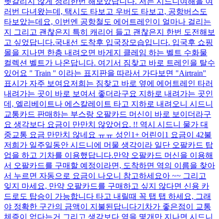
헷갈리지 않게 정리한번 해보았답니다. 저는 시드니여해을 여
러번 다녀왔는데, 택시도 타보고 우버도 타보고, 공항버스도
타보았는데요, 이번엔 공항철도 에어트레인이 얼마나 걸리는
지 그리고 괜찮은지 특히 캐리어 들고 괜찮은지 한번 도전해보
고 싶었답니다. ​ ​ 국내선 도착후 입국장모습입니다. 입국후 쇼핑
몰을 지나면 한층 내려오면 바게지 클레임 하는 벨트 수화물
컬렉션 벨트가 나온답니다. 여기서 짐찾고 바로 트레인을 탈수
있어요 " Train " 이라는 표지판을 따라서 가다보면 "Airtrain"
표시가 자주 보여요 ​ ​ 저희는 짐찾고 바로 옆에 에어트레인 타러
내려가는 곳이 바로 보여서 좋더라구요 지하로 내려가는 곳인
데, 엘리베이트나 에스칼레이트 타고 지하로 내려오니 시드니
교통카드 판매하는 부스랑 오팔카드 머신이 바로 보이더라구
요 생각보다 요금이 만만치 않았어요. !! 역시 시드니 물가 대
중교통 요금 만만치 않네요 ㅠㅠ 성인1+ 어린이1 요금이 42불
저희가 일주일동안 시드니에 머물 생각이라 일단 오팔카드 탑
업을 하고 기차를 이용했답니다. ​ ​ 만약 오팔카드 머신을 이용해
서 오팔카드를 구매할 예정이라면, 도착하면 역의 이름을 찾아
서 누르면 자동으로 요금이 나오니 참고하세요 ​ 아 ~~ 그리고
잊지 마세요, 만약 오팔카드를 구매하고 싶지 않다면 신용 카
드로도 탑승이 가능합니다 타고 내릴때 꼭 탭 탭 하세요, 그래
야 정확한 구간의 금액이 지불된답니다 ​ ​ ​ ​ ​ 기차가 좋은점이 교통
체증이 없다는거 그리고 생각보다 역을 몇개만 지나면 시드니