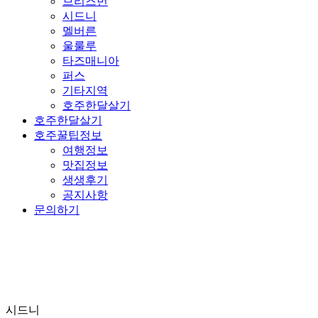
브리즈번
시드니
멜버른
울룰루
타즈매니아
퍼스
기타지역
호주한달살기
호주한달살기
호주꿀팁정보
여행정보
맛집정보
생생후기
공지사항
문의하기
시드니